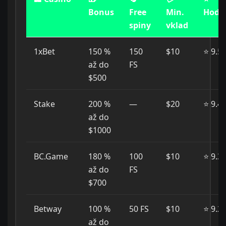
Bonus
Free
Min.
Hodn
spiny
vklad
1xBet
150 %
150
$10
⭐ 9.5
až do
FS
$500
Stake
200 %
—
$20
⭐ 9.4
až do
$1000
BC.Game
180 %
100
$10
⭐ 9.3
až do
FS
$700
Betway
100 %
50 FS
$10
⭐ 9.2
až do