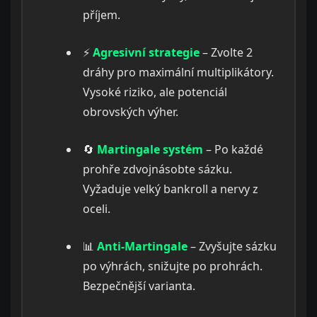
příjem.
⚡
Agresivní strategie
– Zvolte 2
dráhy pro maximální multiplikátory.
Vysoké riziko, ale potenciál
obrovských výher.
🔄
Martingale systém
– Po každé
prohře zdvojnásobte sázku.
Vyžaduje velký bankroll a nervy z
oceli.
📊
Anti-Martingale
– Zvyšujte sázku
po výhrách, snižujte po prohrách.
Bezpečnější varianta.