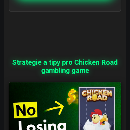
Strategie a tipy pro Chicken Road
gambling game