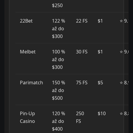
$250
22Bet
122 %
22 FS
$1
⭐ 9.1
až do
$300
Melbet
100 %
30 FS
$1
⭐ 9.0
až do
$300
Parimatch
150 %
75 FS
$5
⭐ 8.9
až do
$500
Pin-Up
120 %
250
$10
⭐ 8.8
Casino
až do
FS
$400