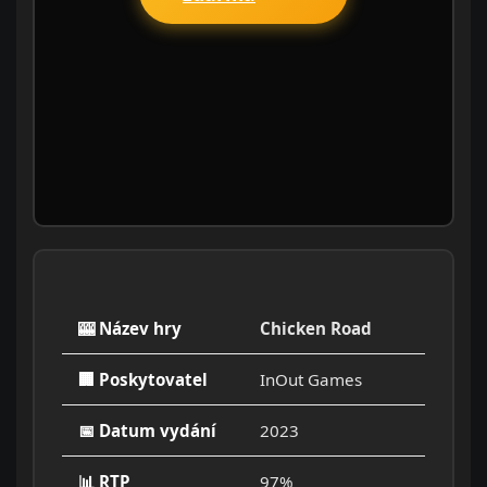
🎰 Název hry
Chicken Road
🏢 Poskytovatel
InOut Games
📅 Datum vydání
2023
📊 RTP
97%