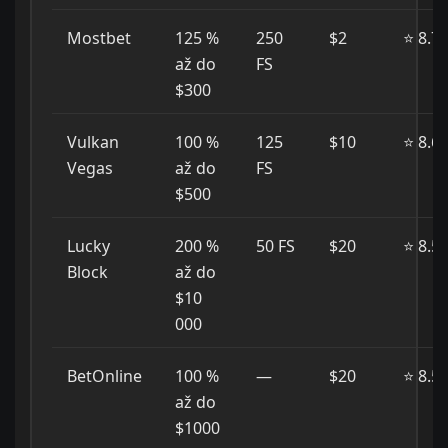
Mostbet
125 %
250
$2
⭐ 8.7
až do
FS
$300
Vulkan
100 %
125
$10
⭐ 8.6
Vegas
až do
FS
$500
Lucky
200 %
50 FS
$20
⭐ 8.5
Block
až do
$10
000
BetOnline
100 %
—
$20
⭐ 8.5
až do
$1000