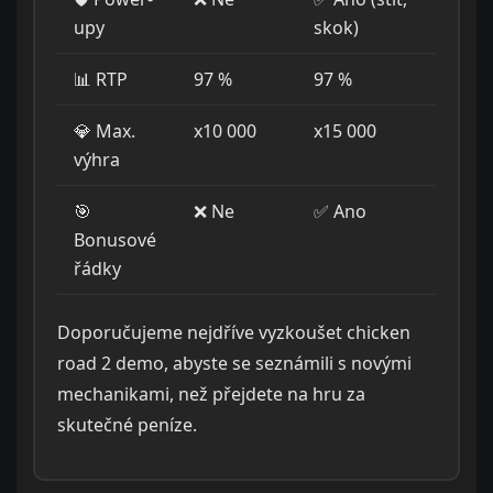
upy
skok)
📊 RTP
97 %
97 %
💎 Max.
x10 000
x15 000
výhra
🎯
❌ Ne
✅ Ano
Bonusové
řádky
Doporučujeme nejdříve vyzkoušet chicken
road 2 demo, abyste se seznámili s novými
mechanikami, než přejdete na hru za
skutečné peníze.