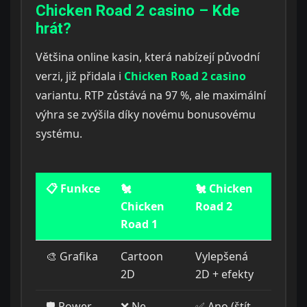
Chicken Road 2 casino – Kde
hrát?
Většina online kasin, která nabízejí původní
verzi, již přidala i
Chicken Road 2 casino
variantu. RTP zůstává na 97 %, ale maximální
výhra se zvýšila díky novému bonusovému
systému.
📋 Funkce
🐔
🐔 Chicken
Chicken
Road 2
Road 1
🎨 Grafika
Cartoon
Vylepšená
2D
2D + efekty
🛡️ Power-
❌ Ne
✅ Ano (štít,