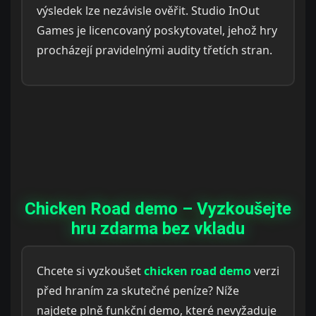
výsledek lze nezávisle ověřit. Studio InOut
Games je licencovaný poskytovatel, jehož hry
procházejí pravidelnými audity třetích stran.
Chicken Road demo – Vyzkoušejte
hru zdarma bez vkladu
Chcete si vyzkoušet
chicken road demo
verzi
před hraním za skutečné peníze? Níže
najdete plně funkční demo, které nevyžaduje